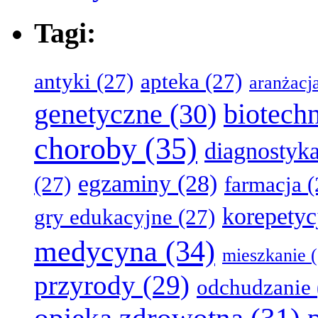
Tagi:
antyki
(27)
apteka
(27)
aranżacj
genetyczne
(30)
biotech
choroby
(35)
diagnostyk
egzaminy
(28)
(27)
farmacja
(
korepetyc
gry edukacyjne
(27)
medycyna
(34)
mieszkanie
(
przyrody
(29)
odchudzanie