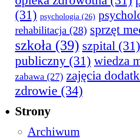
opieka zdrowotna
(31)
(31)
psychol
psychologia
(26)
sprzęt m
rehabilitacja
(28)
szkoła
(39)
szpital
(31
publiczny
(31)
wiedza 
zajęcia dodat
zabawa
(27)
zdrowie
(34)
Strony
Archiwum